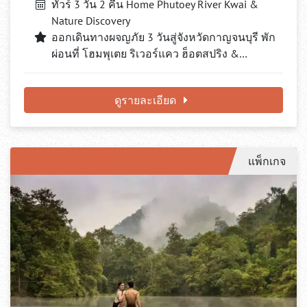
ทัวร์ 3 วัน 2 คืน Home Phutoey River Kwai &
Nature Discovery
ออกเดินทางผจญภัย 3 วันสู่จังหวัดกาญจนบุรี พัก
ผ่อนที่ โฮมพุเตย ริเวอร์แคว ฮ็อตสปริง &…
ดูรายละเอียด
แพ็กเกจ