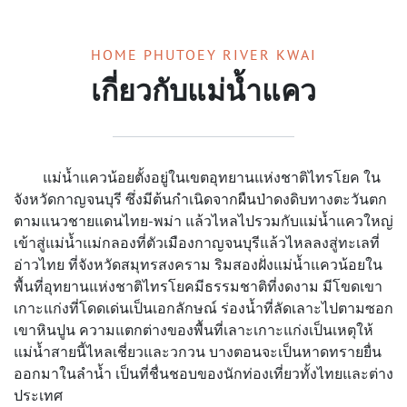
HOME PHUTOEY RIVER KWAI
เกี่ยวกับแม่น้ำแคว
แม่น้ำแควน้อยตั้งอยู่ในเขตอุทยานแห่งชาติไทรโยค ใน
จังหวัดกาญจนบุรี ซึ่งมีต้นกำเนิดจากผืนป่าดงดิบทางตะวันตก
ตามแนวชายแดนไทย-พม่า แล้วไหลไปรวมกับแม่น้ำแควใหญ่
เข้าสู่แม่น้ำแม่กลองที่ตัวเมืองกาญจนบุรีแล้วไหลลงสู่ทะเลที่
อ่าวไทย ที่จังหวัดสมุทรสงคราม ริมสองฝั่งแม่น้ำแควน้อยใน
พื้นที่อุทยานแห่งชาติไทรโยคมีธรรมชาติที่งดงาม มีโขดเขา
เกาะแก่งที่โดดเด่นเป็นเอกลักษณ์ ร่องน้ำที่ลัดเลาะไปตามซอก
เขาหินปูน ความแตกต่างของพื้นที่เลาะเกาะแก่งเป็นเหตุให้
แม่น้ำสายนี้ไหลเชี่ยวและวกวน บางตอนจะเป็นหาดทรายยื่น
ออกมาในลำน้ำ เป็นที่ชื่นชอบของนักท่องเที่ยวทั้งไทยและต่าง
ประเทศ