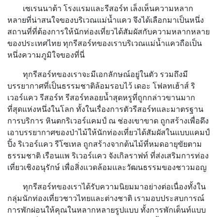
เซเรนนาต้า โรงเเรมเเละรีสอร์ท เล็งเห็นความหลาก
หลายที่น่าสนใจของบริเวณแม่น้ำแคว จึงได้เลือกมาเป็นหนึ่ง
สถานที่ที่ต้องการให้นักท่องเที่ยวได้สัมผัสกับความหลากหลาย
ของประเทศไทย ทุกรีสอร์ทของเราบริเวณแม่น้ำแควถือเป็น
หนึ่งความภูมิใจของที่นี่
ทุกรีสอร์ทของเราจะมีเอกลักษณ์อยู่ในตัว รวมถึงมี
บรรยากาศที่เป็นธรรมชาติล้อมรอบไว้ เดอะ โฟลทเฮ้าส์ ริ
เวอร์แคว รีสอร์ท รีสอร์ทลอยน้ำสุดหรูที่ถูกกล่าวขานมาก
ที่สุดแห่งหนึ่งในโลก ทั้งในเรื่องการตัวรีสอร์ทและมาตรฐาน
การบริการ หินตกริเวอร์แคมป์ ณ ช่องเขาขาด ถูกสร้างเพื่อดึง
เอาบรรยากาศของป่าไม้ให้นักท่องเที่ยวได้สัมผัสในแบบแคมป์
ปิ้ง ริเวอร์เเคว รีโซเทล ถูกสร้างจากต้นไม้ที่หมดอายุขัยตาม
ธรรมชาติ เรือนเเพ ริเวอร์เเคว จังเกิลราฟท์ ที่ส่งเสริมการท่อง
เที่ยวเชิงอนุรักษ์ เพื่อสิ่งเเวดล้อมเเละวัฒนธรรมของชาวมอญ
ทุกรีสอร์ทของเราได้รับความนิยมมาอย่างต่อเนื่องทั้งใน
กลุ่มนักท่องเที่ยวชาวไทยและต่างชาติ เรามอบประสบการณ์
การพักผ่อนให้คุณในหลากหลายรูปแบบ ทั้งการพักเต็นท์แบบ