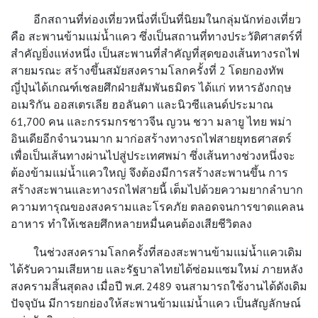
อีกสถานที่ท่องเที่ยวหนึ่งที่เป็นที่นิยมในกลุ่มนักท่องเที่ยว
คือ สะพานข้ามแม่น้ำแคว ซึ่งเป็นสถานที่ทางประวัติศาสตร์ที่
สำคัญยิ่งแห่งหนึ่ง เป็นสะพานที่สำคัญที่สุดของเส้นทางรถไฟ
สายมรณะ สร้างขึ้นสมัยสงครามโลกครั้งที่ 2 โดยกองทัพ
ญี่ปุ่นได้เกณฑ์เชลยศึกฝ่ายสัมพันธมิตร ได้แก่ ทหารอังกฤษ
อเมริกัน ออสเตรเลีย ฮอลันดา และนิวซีแลนด์ประมาณ
61,700 คน และกรรมกรชาวจีน ญวน ชวา มลายู ไทย พม่า
อินเดียอีกจำนวนมาก มาก่อสร้างทางรถไฟสายยุทธศาสตร์
เพื่อเป็นเส้นทางผ่านไปสู่ประเทศพม่า ซึ่งเส้นทางช่วงหนึ่งจะ
ต้องข้ามแม่น้ำแควใหญ่ จึงต้องมีการสร้างสะพานขึ้น การ
สร้างสะพานและทางรถไฟสายนี้ เต็มไปด้วยความยากลำบาก
ความทารุณของสงครามและโรคภัย ตลอดจนการขาดแคลน
อาหาร ทำให้เชลยศึกหลายหมื่นคนต้องเสียชีวิตลง
ในช่วงสงครามโลกครั้งที่สองสะพานข้ามแม่น้ำแควเดิม
ได้รับความเสียหาย และรัฐบาลไทยได้ซ่อมแซมใหม่ ภายหลัง
สงครามสิ้นสุดลง เมื่อปี พ.ศ. 2489 จนสามารถใช้งานได้ดังเดิม
ปัจจุบัน มีการยกย่องให้สะพานข้ามแม่น้ำแคว เป็นสัญลักษณ์