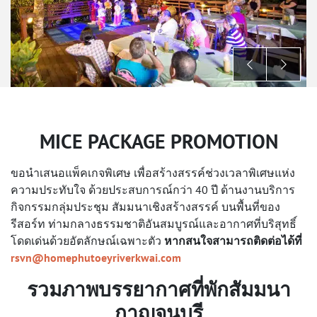
MICE PACKAGE PROMOTION
ขอนำเสนอแพ็คเกจพิเศษ เพื่อสร้างสรรค์ช่วงเวลาพิเศษแห่ง
ความประทับใจ ด้วยประสบการณ์กว่า 40 ปี ด้านงานบริการ
กิจกรรมกลุ่มประชุม สัมมนาเชิงสร้างสรรค์ บนพื้นที่ของ
รีสอร์ท ท่ามกลางธรรมชาติอันสมบูรณ์และอากาศที่บริสุทธิ์
โดดเด่นด้วยอัตลักษณ์เฉพาะตัว
หากสนใจสามารถติดต่อได้ที่
rsvn@homephutoeyriverkwai.com
รวมภาพบรรยากาศที่พักสัมมนา
กาญจนบุรี