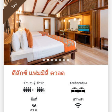
ใหม่
ดีลักซ์ แฟมมิลี่ ควอด
จำนวนผู้เข้าพัก
ตัวเลือกเตียง
or
พื้นที่
ฟรี WiFi
36
ตร.ม.