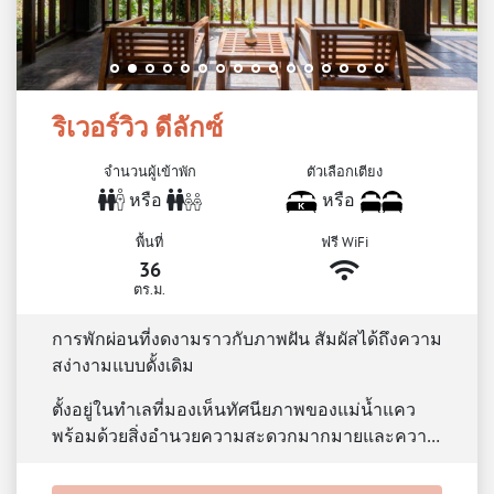
ริเวอร์วิว ดีลักซ์
จำนวนผู้เข้าพัก
ตัวเลือกเตียง
หรือ
หรือ
พื้นที่
ฟรี WiFi
36
ตร.ม.
การพักผ่อนที่งดงามราวกับภาพฝัน สัมผัสได้ถึงความ
สง่างามแบบดั้งเดิม
ตั้งอยู่ในทำเลที่มองเห็นทัศนียภาพของแม่น้ำแคว
พร้อมด้วยสิ่งอำนวยความสะดวกมากมายและควา…