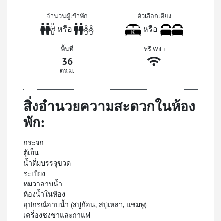
จำนวนผู้เข้าพัก
ตัวเลือกเตียง
หรือ
หรือ
พื้นที่
ฟรี WiFi
36
ตร.ม.
สิ่งอำนวยความสะดวกในห้อง
พัก:
กระจก
ตู้เย็น
น้ำดื่มบรรจุขวด
ระเบียง
หมวกอาบน้ำ
ห้องน้ำในห้อง
อุปกรณ์อาบน้ำ (สบู่ก้อน, สบู่เหลว, แชมพู)
เครื่องชงชาและกาแฟ