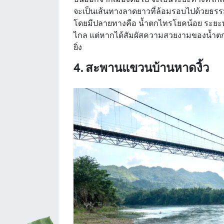
จะเป็นเส้นทางลาดยาวที่ล้อมรอบไปด้วยธรรมช
โดยมีปลายทางคือ น้ำตกไทรโยคน้อย ระยะท
ไกล แต่หากได้สัมผัสความสวยงามของน้ำตกไท
ยิ่ง
4. สะพานแขวนบ้านหาดงิ้ว