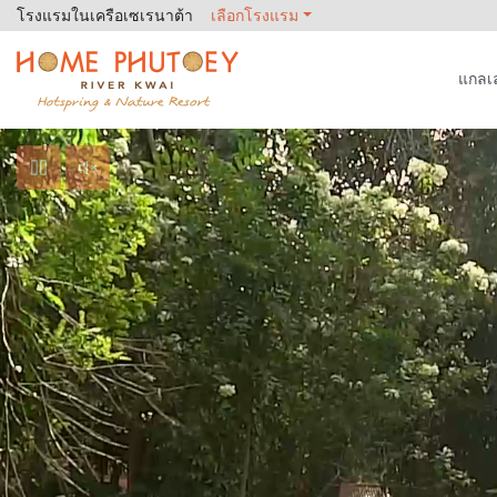
โรงแรมในเครือเซเรนาต้า
เลือกโรงแรม
แกลเล
Home Phutoey River Kwai