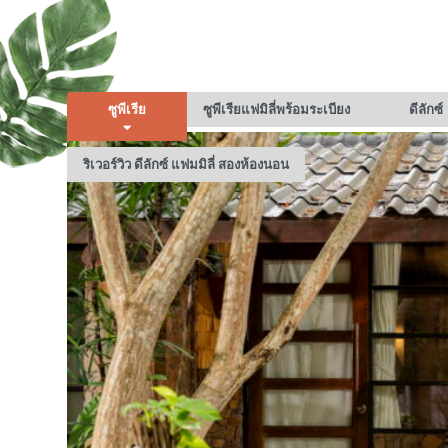
ซูพีเรีย
ซูพีเรียแฟมิลี่พร้อมระเบียง
ดีลักซ์
ริเวอร์วิว ดีลักซ์ แฟมมิลี่ สองห้องนอน