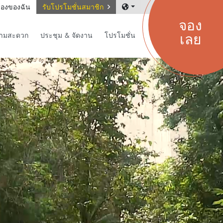
องของฉัน
รับโปรโมชั่นสมาชิก
จอง
เลย
วามสะดวก
ประชุม & จัดงาน
โปรโมชั่น