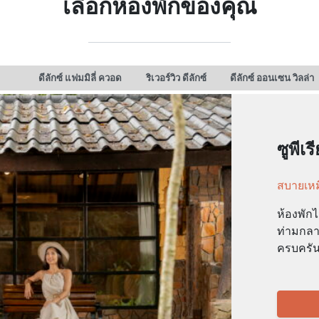
เลือกห้องพักของคุณ
ดีลักซ์ แฟมมิลี่ ควอด
ริเวอร์วิว ดีลักซ์
ดีลักซ์ ออนเซน วิลล่า
ซูพีเรี
สบายเหม
ห้องพัก
ท่ามกลา
ครบครัน