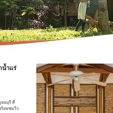
กน้ำแร่
นบุรี ที่
วพร้อมชมวิว