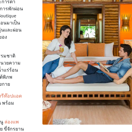
ระการตา
อการพักผ่อน
Boutique
ท่อนมาเป็น
ุ่นและผ่อน
ศของ
รรมชาติ
งอำนวยความ
ำแร่ร้อน
ต้พิภพ
างกาย
ทรีท๊อปแอด
น พร้อม
นู
ล่องแพ
ย ขี่จักรยาน