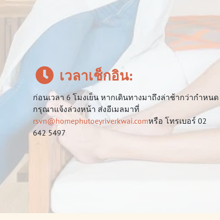
เวลาเช็กอิน:
ก่อนเวลา 6 โมงเย็น หากเดินทางมาถึงล่าช้ากว่ากำหนด
กรุณาแจ้งล่วงหน้า ส่งอีเมลมาที่
rsvn@homephutoeyriverkwai.com
หรือ โทรเบอร์ 02
642 5497