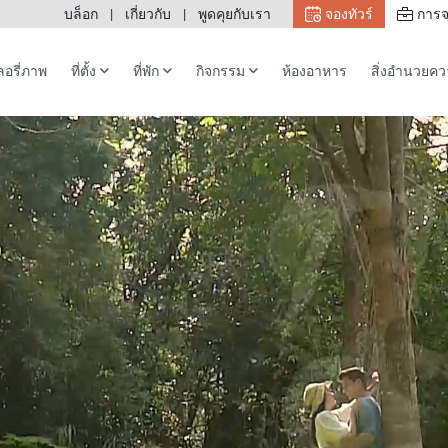
บล็อก
เกี่ยวกับ
พูดคุยกับเรา
จองทัวร์
การจ
อรี่ภาพ
ที่ตั้ง
ที่พัก
กิจกรรม
ห้องอาหาร
สิ่งอำนวยค