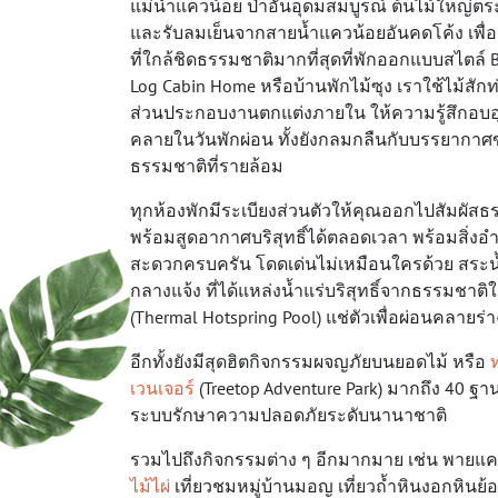
แม่น้ำแควน้อย ป่าอันอุดมสมบูรณ์ ต้นไม้ใหญ่ต
และรับลมเย็นจากสายน้ำแควน้อยอันคดโค้ง เพื่
ที่ใกล้ชิดธรรมชาติมากที่สุดที่พักออกแบบสไตล์ 
Log Cabin Home หรือบ้านพักไม้ซุง เราใช้ไม้สัก
ส่วนประกอบงานตกแต่งภายใน ให้ความรู้สึกอบอ
คลายในวันพักผ่อน ทั้งยังกลมกลืนกับบรรยากา
ธรรมชาติที่รายล้อม
ทุกห้องพักมีระเบียงส่วนตัวให้คุณออกไปสัมผัสธ
พร้อมสูดอากาศบริสุทธิ์ได้ตลอดเวลา พร้อมสิ่
สะดวกครบครัน โดดเด่นไม่เหมือนใครด้วย สระน้
กลางแจ้ง ที่ได้แหล่งน้ำแร่บริสุทธิ์จากธรรมชาติใ
(Thermal Hotspring Pool) แช่ตัวเพื่อผ่อนคลายร่
อีกทั้งยังมีสุดฮิตกิจกรรมผจญภัยบนยอดไม้ หรือ
เวนเจอร์
(Treetop Adventure Park) มากถึง 40 ฐา
ระบบรักษาความปลอดภัยระดับนานาชาติ
รวมไปถึงกิจกรรมต่าง ๆ อีกมากมาย เช่น พายแค
ไม้ไผ่
เที่ยวชมหมู่บ้านมอญ เที่ยวถ้ำหินงอกหินย้อ