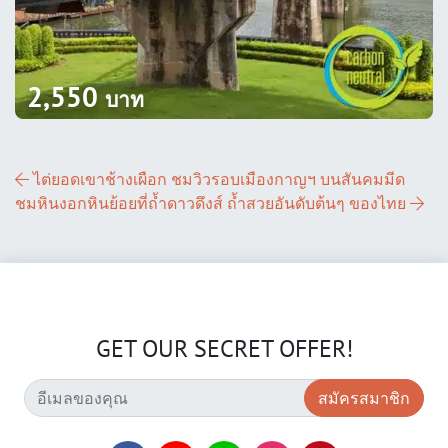
2,550
บาท
ส่วนนำทางโพสต์
ไต่ยอดเขาช้างเผือก ชมวิวรอบเมืองกาญฯ บนสันคมมีด
ชมหินงอกหินย้อยที่ถ้ำดาวดึงส์ ถ้ำสวยอันดับต้นๆ ของไทย
GET OUR SECRET OFFER!
สมัครสมาชิก