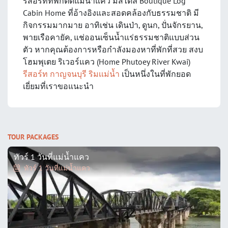
รีสอร์ทที่พักติดแม่น้ำแคว มีสไตล์ Boutique Log
Cabin Home ที่อ้างอิงและสอดคล้องกับธรรมชาติ มี
กิจกรรมมากมาย อาทิเช่น เดินป่า, ดูนก, ปั่นจักรยาน,
พายเรือคายัค, แช่ออนเซ็นน้ำแร่ธรรมชาติแบบส่วน
ตัว หากคุณต้องการหรือกำลังมองหาที่พักที่สวย สงบ
โฮมพุเตย ริเวอร์แคว (Home Phutoey River Kwai)
รีสอร์ท กาญจนบุรี ริมเเม่น้ำ
เป็นหนึ่งในที่พักยอด
เยี่ยมที่เราขอแนะนำ
TOUR PACKAGES
ทัวร์ 1 วันที่แม่น้ำแคว
ทัวร์ 1 วันที่แม่น้ำแคว