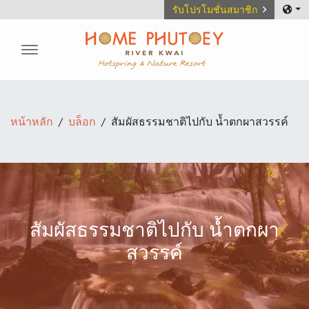
รับโปรโมชั่นสมาชิก
Home Phutoey River Kwai
หน้าหลัก
บล็อก
สัมผัสธรรมชาติไปกับ น้ำตกผาสวรรค์
สัมผัสธรรมชาติไปกับ น้ำตกผา
สวรรค์