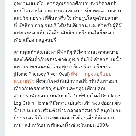
อุทยานเสมอไป หากคุณอยากศึกษาประวัติศาสตร์
แบบไม่น่าเบื่อ สามารถเดินทางมาเที่ยวชมความงาม
และวัฒนธรรมที่ตื่นตาตื่นใจ ถ่ายรูปใส่ชุดไทยสวยๆ
ที่
มัลลิกา กาญจนบุรี
ได้เช่นเดียวกัน และสำหรับผู้ที่มี
แพลนจะมาเที่ยวที่
เมืองมัลลิกา
หรือสนใจที่จะมา
เที่ยวเมืองกาญจนบุรี
หากคุณกำลังมองหาที่พักดีๆ ที่มีความสะดวกสบาย
และได้ดื่มด่ำกับธรรมชาติ ภูเขา ต้นไม้ ลำธาร แม่น้ำ
แคว เราขอแนะนำโฮมพุเตย ริเวอร์แคว รีสอร์ท
(Home Phutoey River Kwai)
ที่พักกาญจนบุรีแบบ
ครอบครัว
ที่ตอบโจทย์กับนักท่องเที่ยวที่เดินทางมา
เที่ยวกับครอบครัว, คนรัก และกลุ่มเพื่อน คุณ
สามารถพักผ่อนแบบสบายใจกับที่พักสไตล์ Boutique
Log Cabin Home ที่มีความเป็นส่วนตัว ลงแช่ออนเซ็น
น้ำแร่แบบอ่างส่วนตัวท่ามกลางธรรมชาติ สนุกไปกับ
กิจกรรมทรีท๊อป แอดเวนเจอร์ได้ทุกเมื่อที่ต้องการ
เหมาะสำหรับการพักผ่อนในช่วงวันหยุด 100%