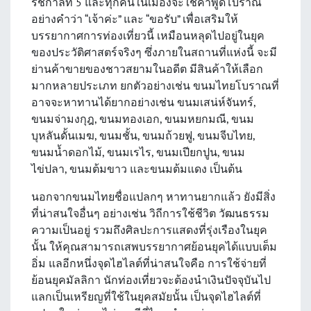
รัชกาลที่ 5 และทุกคนในเมืองจะใช้คำพูดโบราณ
อย่างคำว่า “เจ้าค่ะ” และ “ขอรับ” เพื่อเสริมให้
บรรยากาศการท่องเที่ยวนี้ เหมือนหลุดไปอยู่ในยุค
ของประวัติศาสตร์จริงๆ ซึ่งภายในสถานที่แห่งนี้ จะมี
ย่านค้าขายของชาวสยามในอดีต มีสินค้าให้เลือก
มากหลายประเภท ยกตัวอย่างเช่น ขนมไทยโบราณที่
อาจจะหาทานได้ยากอย่างเช่น ขนมเสน่ห์จันทร์,
ขนมจ่ามงกุฎ, ขนมทองเอก, ขนมหยกมณี, ขนม
บุหลันดั้นเมฆ, ขนมชั้น, ขนมถ้วยฟู, ขนมจีบไทย,
ขนมน้ำดอกไม้, ขนมเรไร, ขนมเปียกปูน, ขนม
ไข่ปลา, ขนมต้มขาว และขนมต้มแดง เป็นต้น
นอกจากขนมไทยชื่อแปลกๆ หาทานยากแล้ว ยังมีสิ่ง
ที่น่าสนใจอื่นๆ อย่างเช่น วิถีการใช้ชีวิต วัฒนธรรม
ความเป็นอยู่ รวมถึงศิลปะการแสดงที่รุ่งเรืองในยุค
นั้น ให้คุณสามารถเสพบรรยากาศย้อนยุคได้แบบเต็ม
อิ่ม แลอีกหนึ่งจุดไฮไลต์ที่น่าสนใจคือ การใช้จ่ายที่
ย้อนยุคมัลลิกา นักท่องเที่ยวจะต้องนำเงินปัจจุบันไป
แลกเป็นเหรียญที่ใช้ในยุคสมัยนั้น เป็นจุดไฮไลต์ที่