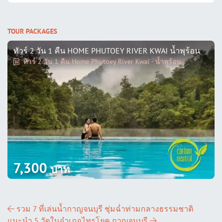
TOUR PACKAGES
ทัวร์ 2 วัน 1 คืน HOME PHUTOEY RIVER KWAI น้ำพุร้อน
ทัวร์ 2 วัน 1 คืน Home Phutoey River Kwai - น้ำพุร้อน
7,300
บาท
ส่วนนำทางโพสต์
รวม 7 ที่เล่นน้ำกาญจนบุรี ชุ่มฉ่ำท่ามกลางธรรมชาติ
แนะนำ 5 วัดในอำเภอไทรโยค กาญจนบุรี