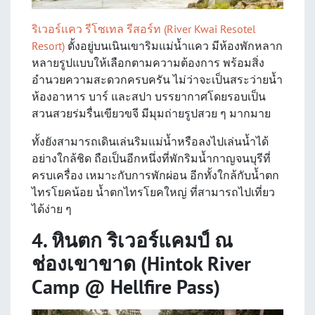
ริเวอร์เเคว รีโซเทล รีสอร์ท (River Kwai Resotel
Resort)
ตั้งอยู่บนเนินเขาริมแม่น้ำแคว มีห้องพักหลาก
หลายรูปแบบให้เลือกตามความต้องการ พร้อมสิ่ง
อำนวยความสะดวกครบครัน ไม่ว่าจะเป็นสระว่ายน้ำ
ห้องอาหาร บาร์ และสปา บรรยากาศโดยรอบเป็น
สวนสวยร่มรื่นเขียวขจี มีมุมถ่ายรูปสวย ๆ มากมาย
ทั้งยังสามารถเดินเล่นริมแม่น้ำหรือลงไปเล่นน้ำได้
อย่างใกล้ชิด ถือเป็นอีกหนึ่งที่พักริมน้ำกาญจนบุรีที่
ครบเครื่อง เหมาะกับการพักผ่อน อีกทั้งใกล้กับน้ำตก
ไทรโยคน้อย น้ำตกไทรโยคใหญ่ ที่สามารถไปเที่ยว
ได้ง่าย ๆ
4. หินตก ริเวอร์แคมป์ ณ
ช่องเขาขาด (Hintok River
Camp @ Hellfire Pass)