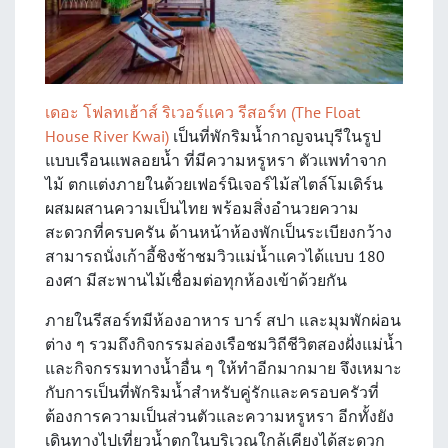
เดอะ โฟลทเฮ้าส์ ริเวอร์เเคว รีสอร์ท (The Float
House River Kwai)
เป็นที่พักริมน้ำกาญจนบุรีในรูป
แบบเรือนแพลอยน้ำ ที่มีความหรูหรา ตัวแพทำจาก
ไม้ ตกแต่งภายในด้วยเฟอร์นิเจอร์ไม้สไตล์โมเดิร์น
ผสมผสานความเป็นไทย พร้อมสิ่งอำนวยความ
สะดวกที่ครบครัน ด้านหน้าห้องพักเป็นระเบียงกว้าง
สามารถนั่งเก้าอี้ชิงช้าชมวิวแม่น้ำแควได้แบบ 180
องศา มีสะพานไม้เชื่อมต่อทุกห้องเข้าด้วยกัน
ภายในรีสอร์ทมีห้องอาหาร บาร์ สปา และมุมพักผ่อน
ต่าง ๆ รวมถึงกิจกรรมล่องเรือชมวิถีชีวิตสองฝั่งแม่น้ำ
และกิจกรรมทางน้ำอื่น ๆ ให้ทำอีกมากมาย จึงเหมาะ
กับการเป็นที่พักริมน้ำสำหรับคู่รักและครอบครัวที่
ต้องการความเป็นส่วนตัวและความหรูหรา อีกทั้งยัง
เดินทางไปเที่ยวน้ำตกในบริเวณใกล้เคียงได้สะดวก