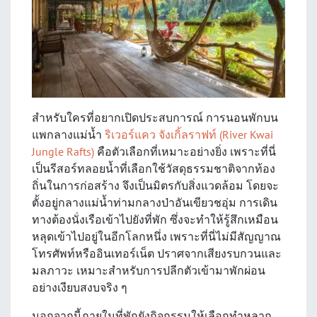
สำหรับใครที่อยากเปิดประสบการณ์ การนอนพักบน
แพกลางแม่น้ำ
ริเวอร์แคว จังเกิ้ลราฟท์ (River Kwai
Jungle Rafts)
คือตัวเลือกที่เหมาะอย่างยิ่ง เพราะที่นี่
เป็นรีสอร์ทลอยน้ำที่เลือกใช้วัสดุธรรมชาติจากท้อง
ถิ่นในการก่อสร้าง จึงเป็นมิตรกับสิ่งแวดล้อม โดยจะ
ตั้งอยู่กลางแม่น้ำท่ามกลางป่าอันเขียวชอุ่ม การเดิน
ทางต้องนั่งเรือเข้าไปยังที่พัก ซึ่งจะทำให้รู้สึกเหมือน
หลุดเข้าไปอยู่ในอีกโลกหนึ่ง เพราะที่นี่ไม่มีสัญญาณ
โทรศัพท์หรืออินเทอร์เน็ต ปราศจากเสียงรบกวนและ
มลภาวะ เหมาะสำหรับการปลีกตัวเข้ามาพักผ่อน
อย่างเงียบสงบจริง ๆ
นอกจากนี้ภายในที่พักยังกิจกรรมให้เลือกทำหลาก