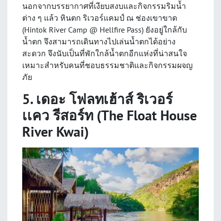
นอกจากบรรยากาศที่เงียบสงบและกิจกรรมริมน้ำ
ต่าง ๆ แล้ว หินตก ริเวอร์แคมป์ ณ ช่องเขาขาด
(Hintok River Camp @ Hellfire Pass) ยังอยู่ใกล้กับ
น้ำตก จึงสามารถเดินทางไปเล่นน้ำตกได้อย่าง
สะดวก จึงนับเป็นที่พักใกล้น้ำตกอีกแห่งที่น่าสนใจ
เหมาะสำหรับคนที่ชอบธรรมชาติและกิจกรรมผจญ
ภัย
5. เดอะ โฟลทเฮ้าส์ ริเวอร์
เเคว รีสอร์ท (The Float House
River Kwai)