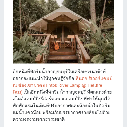
อีกหนึ่งที่พักริมน้ำกาญจนบุรีในเครือเซเรนาต้าที่
อยากจะแนะนำให้ทุกคนรู้จักคือ
หินตก ริเวอร์แคมป์
ณ ช่องเขาขาด (Hintok River Camp @ Hellfire
Pass)
เป็นอีกหนึ่งที่พักริมน้ำกาญจนบุรี ที่ตกแต่งด้วย
สไตล์แคมป์ปิ้งรีสอร์ทแนวแกลมป์ปิ้ง ที่ทำให้คุณได้
พักพักแรมในเต็นท์ปรับอากาศและห้องน้ำในตัว ริม
แม่น้ำแควน้อย พร้อมกับบรรยากาศรายล้อมไปด้วย
ความงดงามจากธรรมชาติ